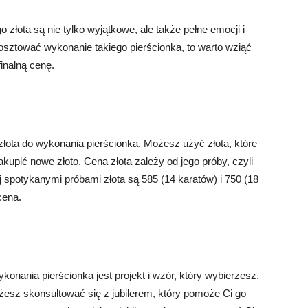
złota są nie tylko wyjątkowe, ale także pełne emocji i
kosztować wykonanie takiego pierścionka, to warto wziąć
inalną cenę.
łota do wykonania pierścionka. Możesz użyć złota, które
 zakupić nowe złoto. Cena złota zależy od jego próby, czyli
j spotykanymi próbami złota są 585 (14 karatów) i 750 (18
cena.
nania pierścionka jest projekt i wzór, który wybierzesz.
ożesz skonsultować się z jubilerem, który pomoże Ci go