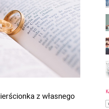
K
 pierścionka z własnego
Ka