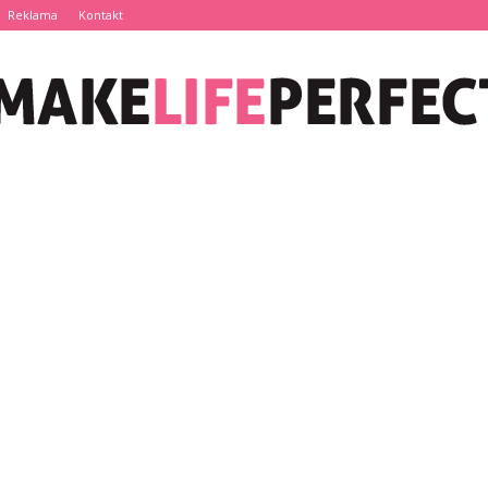
Reklama
Kontakt
MakeLifePerfect.pl