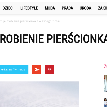
DZIECI
LIFESTYLE
MODA
PRACA
URODA
ZAKU
sztuje zrobienie pierścionka z własnego złota?
ZROBIENIE PIERŚCION
Z
ierkaj) na Twitterze