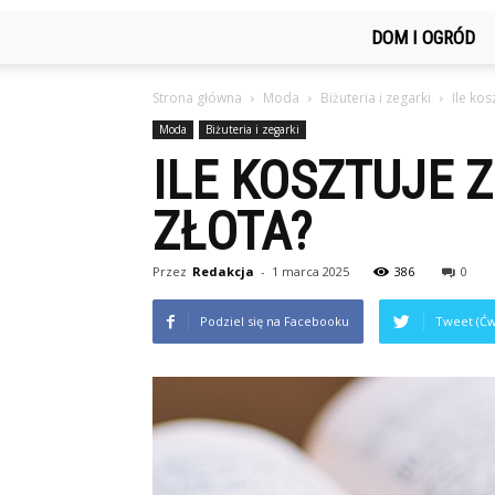
DOM I OGRÓD
Strona główna
Moda
Biżuteria i zegarki
Ile ko
Moda
Biżuteria i zegarki
ILE KOSZTUJE 
ZŁOTA?
Przez
Redakcja
-
1 marca 2025
386
0
Podziel się na Facebooku
Tweet (Ćw