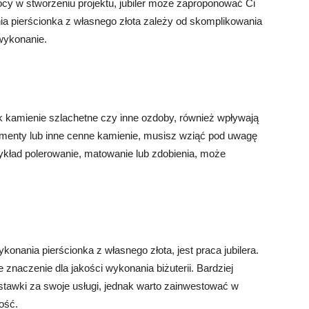
ocy w stworzeniu projektu, jubiler może zaproponować Ci
a pierścionka z własnego złota zależy od skomplikowania
 wykonanie.
ak kamienie szlachetne czy inne ozdoby, również wpływają
iamenty lub inne cenne kamienie, musisz wziąć pod uwagę
ykład polerowanie, matowanie lub zdobienia, może
onania pierścionka z własnego złota, jest praca jubilera.
 znaczenie dla jakości wykonania biżuterii. Bardziej
stawki za swoje usługi, jednak warto zainwestować w
ość.