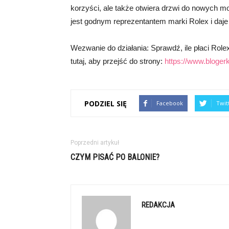
korzyści, ale także otwiera drzwi do nowych moż
jest godnym reprezentantem marki Rolex i da
Wezwanie do działania: Sprawdź, ile płaci Rolex 
tutaj, aby przejść do strony:
https://www.blogerk
PODZIEL SIĘ
Facebook
Twit
Poprzedni artykuł
CZYM PISAĆ PO BALONIE?
REDAKCJA