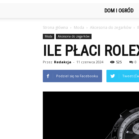
DOM I OGRÓD
Strona główna
Moda
Akcesoria do zegarków
I
Moda
Akcesoria do zegarków
ILE PŁACI ROLE
Przez
Redakcja
-
11 czerwca 2024
525
0
Podziel się na Facebooku
Tweet (Ćw