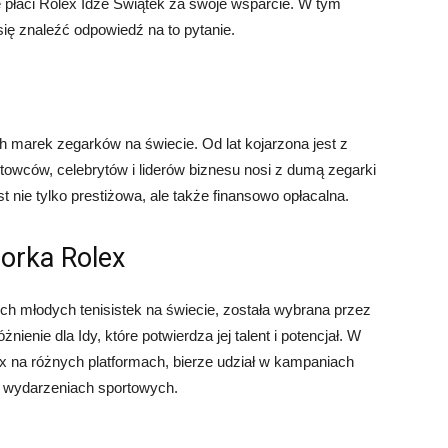
ie płaci Rolex Idze Świątek za swoje wsparcie. W tym
 się znaleźć odpowiedź na to pytanie.
ch marek zegarków na świecie. Od lat kojarzona jest z
towców, celebrytów i liderów biznesu nosi z dumą zegarki
t nie tylko prestiżowa, ale także finansowo opłacalna.
orka Rolex
cych młodych tenisistek na świecie, została wybrana przez
nie dla Idy, które potwierdza jej talent i potencjał. W
x na różnych platformach, bierze udział w kampaniach
 wydarzeniach sportowych.