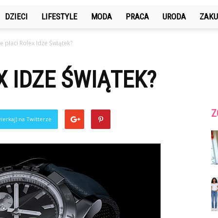
DZIECI
LIFESTYLE
MODA
PRACA
URODA
ZAKU
le płaci Rolex Idze Świątek?
X IDZE ŚWIĄTEK?
Z
ierkaj) na Twitterze