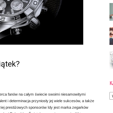
iątek?
K
Ka
 serca fanów na całym świecie swoimi niesamowitymi
alent i determinacja przyniosły jej wiele sukcesów, a także
iej prestiżowych sponsorów Idy jest marka zegarków