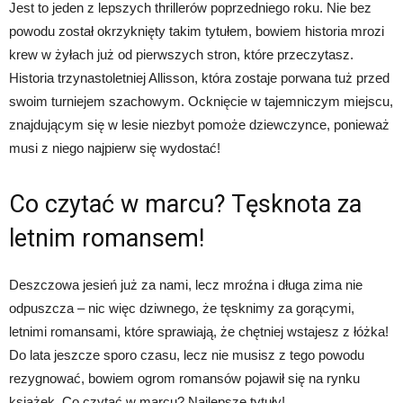
Jest to jeden z lepszych thrillerów poprzedniego roku. Nie bez
powodu został okrzyknięty takim tytułem, bowiem historia mrozi
krew w żyłach już od pierwszych stron, które przeczytasz.
Historia trzynastoletniej Allisson, która zostaje porwana tuż przed
swoim turniejem szachowym. Ocknięcie w tajemniczym miejscu,
znajdującym się w lesie niezbyt pomoże dziewczynce, ponieważ
musi z niego najpierw się wydostać!
Co czytać w marcu? Tęsknota za
letnim romansem!
Deszczowa jesień już za nami, lecz mroźna i długa zima nie
odpuszcza – nic więc dziwnego, że tęsknimy za gorącymi,
letnimi romansami, które sprawiają, że chętniej wstajesz z łóżka!
Do lata jeszcze sporo czasu, lecz nie musisz z tego powodu
rezygnować, bowiem ogrom romansów pojawił się na rynku
książek. Co czytać w marcu? Najlepsze tytuły!