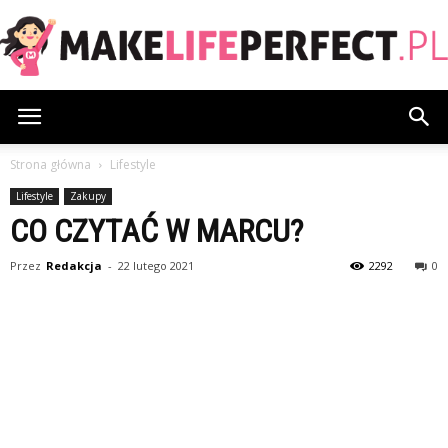
MakeLifePerfect.pl
Strona główna
Lifestyle
Lifestyle
Zakupy
CO CZYTAĆ W MARCU?
Przez
Redakcja
-
22 lutego 2021
2292
0